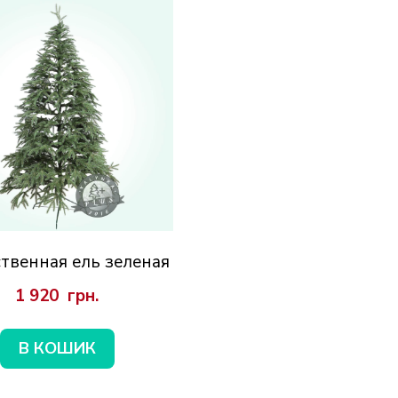
твенная ель зеленая
1 920  грн.
В КОШИК