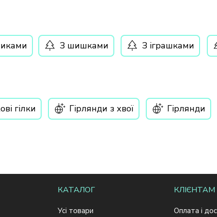
чиками
З шишками
З іграшками
ові гілки
Гірлянди з хвої
Гірлянди
КАТАЛОГ
КЛІЄНТАМ
Усі товари
Оплата і до