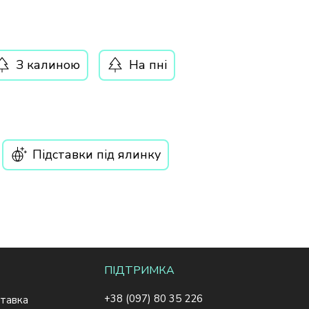
З калиною
На пні
Підставки під ялинку
ПІДТРИМКА
+38 (097) 80 35 226
ставка