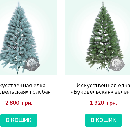
кусственная елка
Искусственная елк
овельская» голубая
«Буковельская» зелен
2 800  грн.
1 920  грн.
В КОШИК
В КОШИК