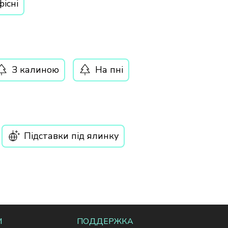
існі
З калиною
На пні
Підставки під ялинку
М
ПОДДЕРЖКА