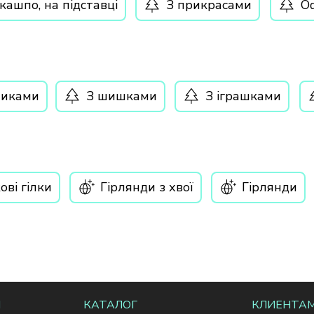
кашпо, на підставці
З прикрасами
Оф
чиками
З шишками
З іграшками
ові гілки
Гірлянди з хвої
Гірлянди
Я
КАТАЛОГ
КЛИЕНТА