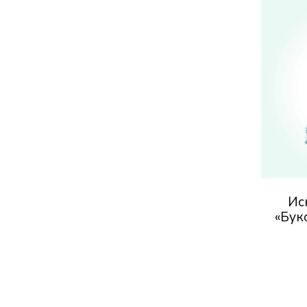
Ис
«Бук