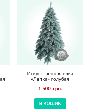
а
Искусственная елка
ая
«Лапка» голубая
1 500  грн.
В КОШИК