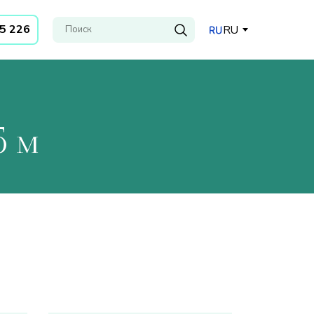
35 226
RU
5 м