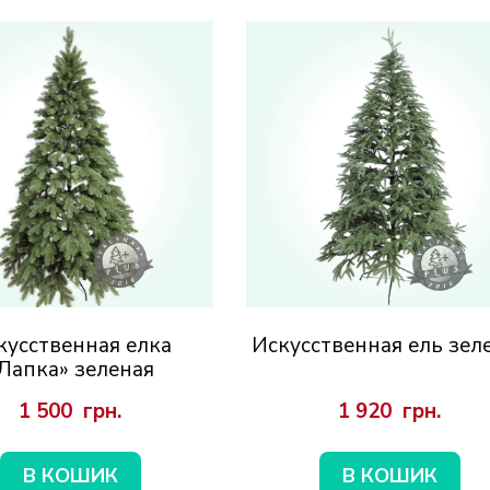
кусственная елка
Искусственная ель зел
Лапка» зеленая
1 500  грн.
1 920  грн.
В КОШИК
В КОШИК