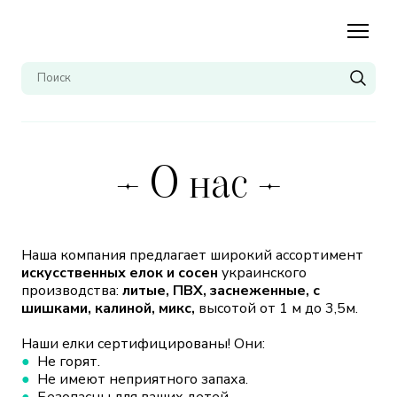
– О нас –
Наша компания предлагает широкий ассортимент
искусственных елок и сосен
украинского
производства:
литые, ПВХ, заснеженные, с
шишками, калиной, микс,
высотой от 1 м до 3,5м.
Наши елки сертифицированы! Они:
●
Не горят.
●
Не имеют неприятного запаха.
●
Безопасны для ваших детей.