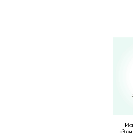
Ис
«Эли