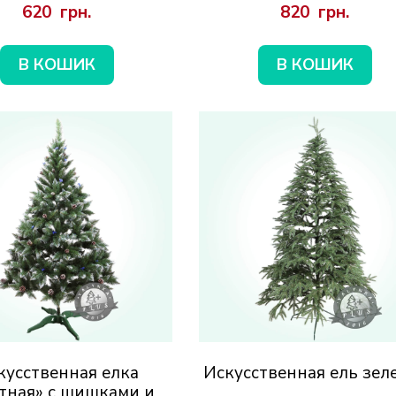
620  грн.
820  грн.
В КОШИК
В КОШИК
кусственная елка
Искусственная ель зел
тная» с шишками и