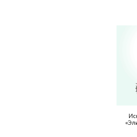
Ис
«Эл