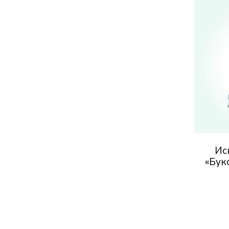
Ис
«Бук