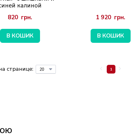
синей калиной
820  грн.
1 920  грн.
В КОШИК
В КОШИК
на странице:
1
ТОЮ