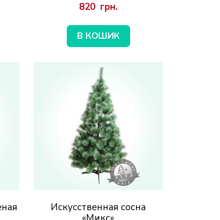
820  грн.
В КОШИК
еная
Искусственная сосна
«Микс»