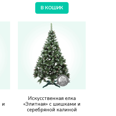
В КОШИК
а
Искусственная елка
 и
«Элитная» с шишками и
серебряной калиной