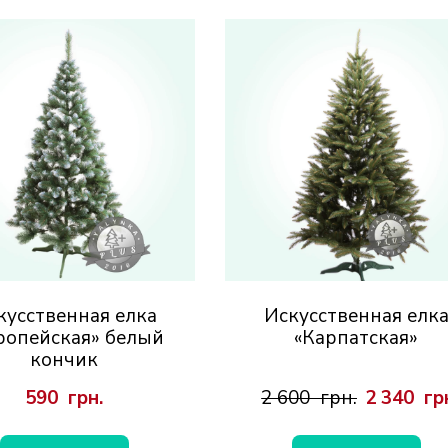
кусственная елка
Искусственная елк
ропейская» белый
«Карпатская»
кончик
590  грн.
2 600  грн.
2 340  гр