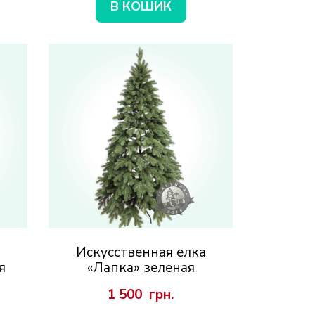
В КОШИК
а
Искусственная елка
я
«Лапка» зеленая
1 500  грн.