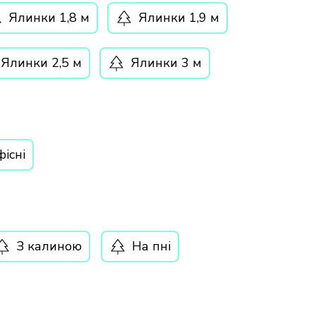
Ялинки 1,8 м
Ялинки 1,9 м
Ялинки 2,5 м
Ялинки 3 м
існі
З калиною
На пні