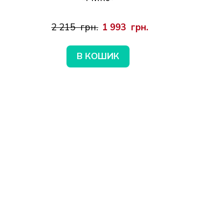
2 215  грн.
1 993  грн.
В КОШИК