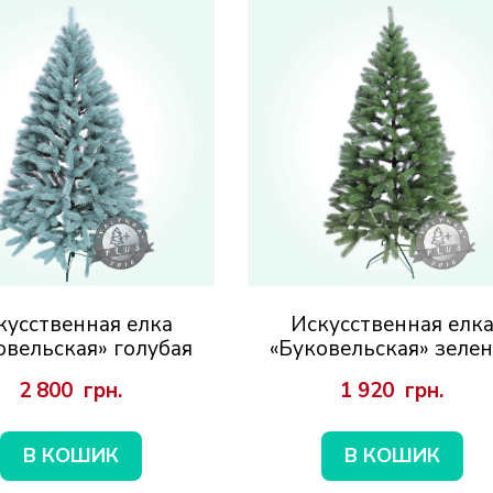
кусственная елка
Искусственная елк
овельская» голубая
«Буковельская» зелен
2 800  грн.
1 920  грн.
В КОШИК
В КОШИК