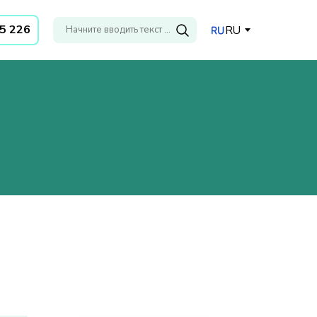
35 226
RU