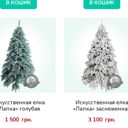
В КОШИК
В КОШИК
кусственная елка
Искусственная елк
Лапка» голубая
«Лапка» заснеженна
1 500  грн.
3 100  грн.