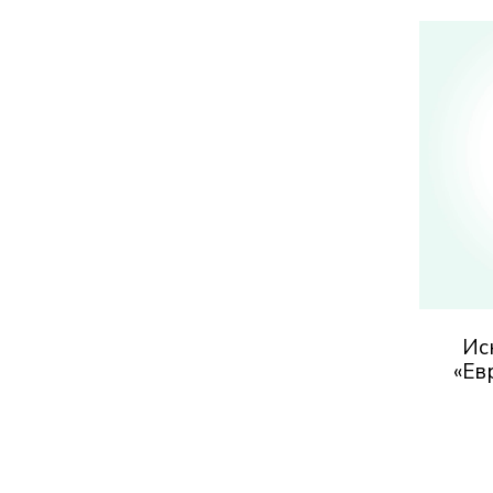
Ис
«Ев