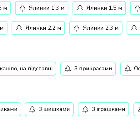
5 м
Ялинки 1,3 м
Ялинки 1,5 м
 м
Ялинки 2,2 м
Ялинки 2,3 м
кашпо, на підставці
З прикрасами
Оф
чиками
З шишками
З іграшками