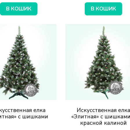
В КОШИК
В КОШИК
кусственная елка
Искусственная елк
итная» с шишками
«Элитная» с шишками
красной калиной