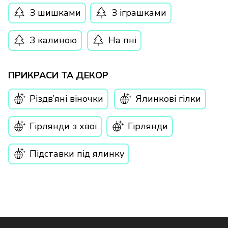
З шишками
З іграшками
З калиною
На пні
ПРИКРАСИ ТА ДЕКОР
Різдв’яні віночки
Ялинкові гілки
Гірлянди з хвої
Гірлянди
Підставки під ялинку