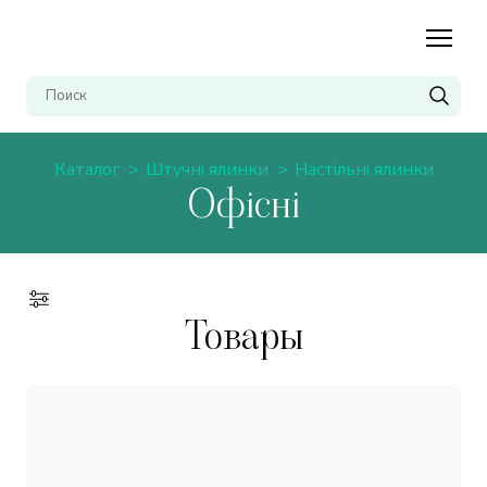
Каталог
Штучні ялинки
Настільні ялинки
Офісні
Товары