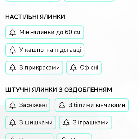
НАСТІЛЬНІ ЯЛИНКИ
Міні-ялинки до 60 см
У кашпо, на підставці
З прикрасами
Офісні
ШТУЧНІ ЯЛИНКИ З ОЗДОБЛЕННЯМ
Засніжені
З білими кінчиками
З шишками
З іграшками