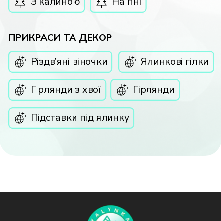
З калиною
На пні
ПРИКРАСИ ТА ДЕКОР
Різдв’яні віночки
Ялинкові гілки
Гірлянди з хвої
Гірлянди
Підставки під ялинку