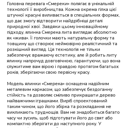
Головна перевага «Смереки» полягає в унікальній
технології її виробництва. Кожна окрема гілка цієї
штучної красуні виливається в спеціальних формах,
що дає змогу відтворити найдрібніші деталі
природної хвої. Завдяки цьому інноваційному
підходу, ялинка Смерека лита виглядає абсолютно
як «жива». Її голочки мають натуральну форму та
товщину що створює неймовірно реалістичний та
розкішний вигляд. Ця технологія не тільки
забезпечує вражаючу естетику, але й робить литу
ялинку напрочуд довговічною, гарантуючи, що вона
служитиме вам вірою і правдою протягом багатьох
років, зберігаючи свою первісну красу.
Модель ялинки «Смерека» оснащена надійним
металевим каркасом, що забезпечує бездоганну
стійкість та дозволяє сміливо прикрашати дерево
найважчими іграшками. Виріб спроектований
таким чином, що його збірка та розкладання не
викликають труднощів. Вам не знадобиться багато
часу чи зусиль, щоб підготувати його до свят або
компактно зберігати до наступного року. У