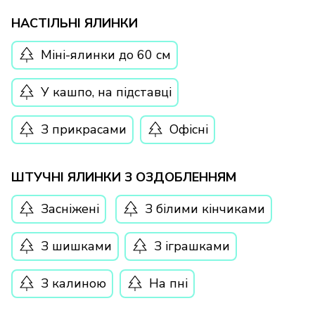
НАСТІЛЬНІ ЯЛИНКИ
Міні-ялинки до 60 см
У кашпо, на підставці
З прикрасами
Офісні
ШТУЧНІ ЯЛИНКИ З ОЗДОБЛЕННЯМ
Засніжені
З білими кінчиками
З шишками
З іграшками
З калиною
На пні