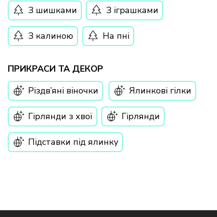
З шишками
З іграшками
З калиною
На пні
ПРИКРАСИ ТА ДЕКОР
Різдв’яні віночки
Ялинкові гілки
Гірлянди з хвої
Гірлянди
Підставки під ялинку