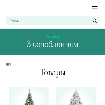
Каталог
З оздобленням
Товары