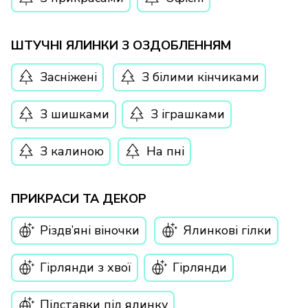
ШТУЧНІ ЯЛИНКИ З ОЗДОБЛЕННЯМ
Засніжені
З білими кінчиками
З шишками
З іграшками
З калиною
На пні
ПРИКРАСИ ТА ДЕКОР
Різдв’яні віночки
Ялинкові гілки
Гірлянди з хвої
Гірлянди
Підставки під ялинку