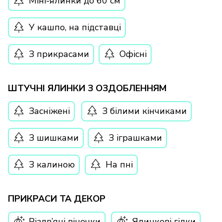
Міні-ялинки до 60 см
У кашпо, на підставці
З прикрасами
Офісні
ШТУЧНІ ЯЛИНКИ З ОЗДОБЛЕННЯМ
Засніжені
З білими кінчиками
З шишками
З іграшками
З калиною
На пні
ПРИКРАСИ ТА ДЕКОР
Різдв’яні віночки
Ялинкові гілки