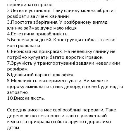
перекривати прохід.

2.Легка в установці. Таку ялинку можна зібрати і 
розібрати за лічені хвилини.

3.Простота зберігання. У розібраному вигляді 
ялинка займає дуже мало місця.

4.Естетична привабливість.

5.Безпека для дітей. Конструкція стійка, і її легко 
контролювати.

6.Економія на прикрасах. На невелику ялинку не 
потрібно купувати багато дорогих іграшок.

7.Зручність у транспортуванні завдяки невеликим 
розмірам.

8.Ідеальний варіант для офісу.

9.Можливість експериментувати. Ви можете 
щороку змінювати стиль декору, і це не буде надто 
затратно.

10.Висока якість.

Середня висота має свої особливі переваги. Таке 
дерево легко встановити навіть у маленькій 
кімнаті, а прикрашати його зручно і дорослим і 
дітям.              
