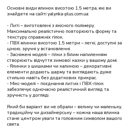
Основні види ялинок висотою 1,5 метра, які ви 
знайдете на сайті yalynka-plus.com.ua:

- Литі – виготовлені з якісного полімеру. 
Максимально реалістично повторюють форму та 
текстуру справжніх гілок.

- ПВХ ялинки висотою 1,5 метри – легкі, доступні за 
ціною, зручні у встановленні.

- Засніжені моделі – гілки з білим напиленням 
створюють відчуття зимової казки у вашому домі.

- Ялинки з шишками чи калиною – декоративні 
елементи додають шарму та виглядають дуже 
стильно навіть без додаткових прикрас.

- Мікс-моделі – поєднання литих і ПВХ-гілок 
забезпечує одночасно реалістичний вигляд та 
зручність у догляді.

Який би варіант ви не обрали – велику чи маленьку, 
традиційну чи дизайнерську – кожна наша ялинка 
стане центром уваги та головним символом вашого 
свята.
