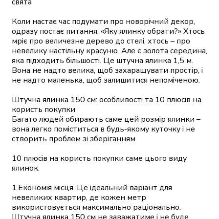
свята

Коли настає час подумати про новорічний декор, 
одразу постає питання: «Яку ялинку обрати?» Хтось 
мріє про величезне дерево до стелі, хтось – про 
невелику настільну красуню. Але є золота середина, 
яка підходить більшості. Це штучна ялинка 1,5 м. 
Вона не надто велика, щоб захаращувати простір, і 
не надто маленька, щоб залишитися непоміченою.

Штучна ялинка 150 см: особливості та 10 плюсів на 
користь покупки

Багато людей обирають саме цей розмір ялинки – 
вона легко поміститься в будь-якому куточку і не 
створить проблем зі зберіганням.

10 плюсів на користь покупки саме цього виду 
ялинок:

1.Економія місця. Це ідеальний варіант для 
невеликих квартир, де кожен метр 
використовується максимально раціонально. 
Штучна ялинка 150 см не заважатиме і не буде 