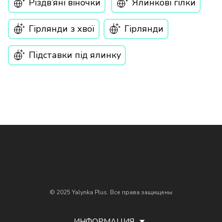
Різдв’яні віночки
Ялинкові гілки
Гірлянди з хвої
Гірлянди
Підставки під ялинку
© 2025 Yalynka Plus. Все права защищены
ИНФОРМАЦИЯ