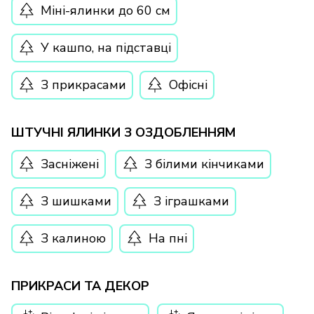
Міні-ялинки до 60 см
У кашпо, на підставці
З прикрасами
Офісні
ШТУЧНІ ЯЛИНКИ З ОЗДОБЛЕННЯМ
Засніжені
З білими кінчиками
З шишками
З іграшками
З калиною
На пні
ПРИКРАСИ ТА ДЕКОР