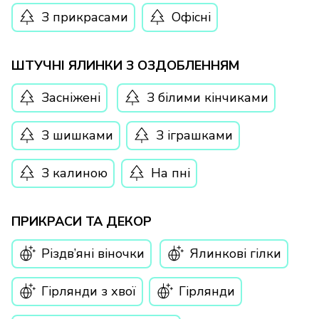
З прикрасами
Офісні
ШТУЧНІ ЯЛИНКИ З ОЗДОБЛЕННЯМ
Засніжені
З білими кінчиками
З шишками
З іграшками
З калиною
На пні
ПРИКРАСИ ТА ДЕКОР
Різдв’яні віночки
Ялинкові гілки
Гірлянди з хвої
Гірлянди