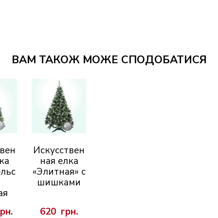
ВАМ ТАКОЖ МОЖЕ СПОДОБАТИСЯ
твен
Искусствен
ка
ная елка
льс
«Элитная» с
шишками
ая
грн.
620  грн.