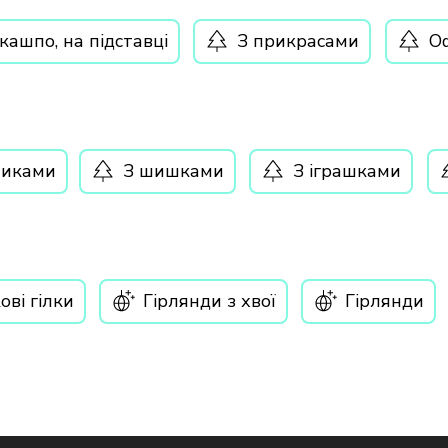
кашпо, на підставці
З прикрасами
Оф
чиками
З шишками
З іграшками
ові гілки
Гірлянди з хвої
Гірлянди