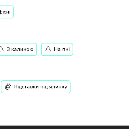
існі
З калиною
На пні
Підставки під ялинку