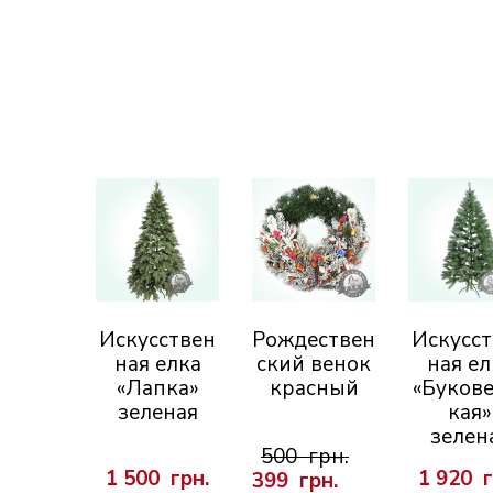
Искусствен
Рождествен
Искусс
ная елка
ский венок
ная ел
«Лапка»
красный
«Букове
зеленая
кая»
зелен
500  грн.
1 500  грн.
1 920  
399  грн.