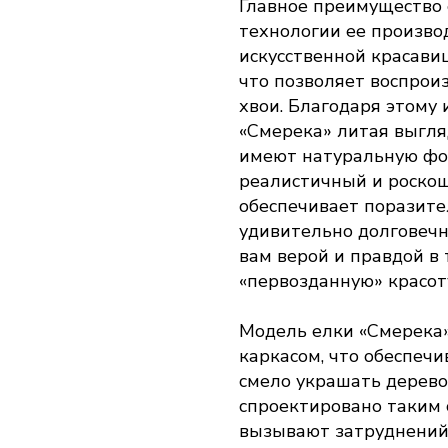
Главное преимущество 
технологии ее произво
искусственной красави
что позволяет воспрои
хвои. Благодаря этому
«Смерека» литая выгля
имеют натуральную фор
реалистичный и роскош
обеспечивает поразите
удивительно долговечно
вам верой и правдой в 
«первозданную» красот
Модель елки «Смерека
каркасом, что обеспечи
смело украшать дерев
спроектировано таким о
вызывают затруднений.