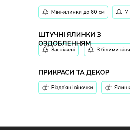
Міні-ялинки до 60 см
У 
ШТУЧНІ ЯЛИНКИ З
ОЗДОБЛЕННЯМ
Засніжені
З білими кін
ПРИКРАСИ ТА ДЕКОР
Різдв’яні віночки
Ялинк