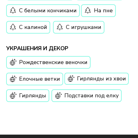
С белыми кончиками
На пне
С калиной
С игрушками
УКРАШЕНИЯ И ДЕКОР
Рождественские веночки
Гирлянды из хвои
Елочные ветки
Гирлянды
Подставки под елку