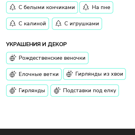
С белыми кончиками
На пне
С калиной
С игрушками
УКРАШЕНИЯ И ДЕКОР
Рождественские веночки
Гирлянды из хвои
Елочные ветки
Гирлянды
Подставки под елку